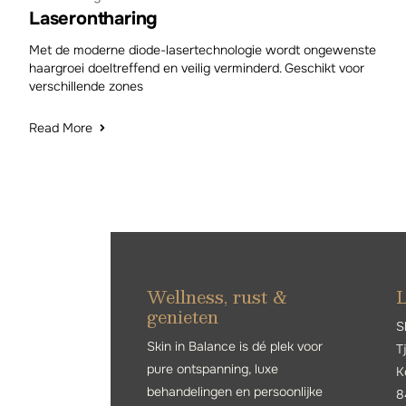
Laserontharing
Met de moderne diode-lasertechnologie wordt ongewenste
haargroei doeltreffend en veilig verminderd. Geschikt voor
verschillende zones
Read More
Wellness, rust &
L
genieten
S
Skin in Balance is dé plek voor
T
pure ontspanning, luxe
K
behandelingen en persoonlijke
8