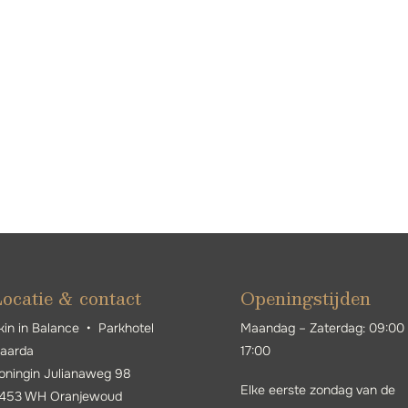
ocatie & contact
Openingstijden
kin in Balance • Parkhotel
Maandag – Zaterdag: 09:00
jaarda
17:00
oningin Julianaweg 98
Elke eerste zondag van de
453 WH Oranjewoud