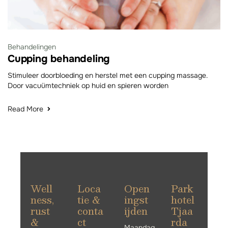
Behandelingen
Cupping behandeling
Stimuleer doorbloeding en herstel met een cupping massage.
Door vacuümtechniek op huid en spieren worden
Read More
Well
Loca
Open
Park
ness,
tie &
ingst
hotel
rust
conta
ijden
Tjaa
&
ct
rda
Maandag