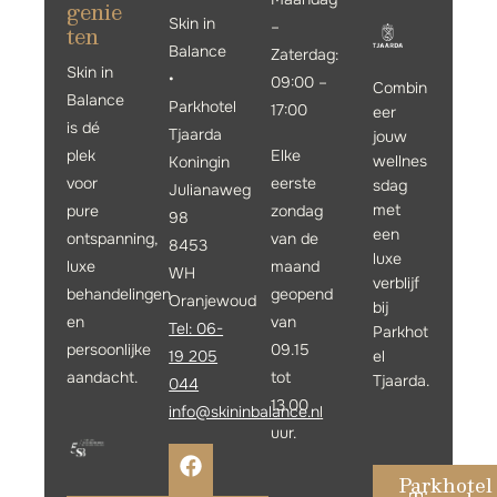
genie
Skin in
–
ten
Balance
Zaterdag:
Skin in
•
09:00 –
Combin
Balance
Parkhotel
17:00
eer
is dé
Tjaarda
jouw
plek
Elke
wellnes
Koningin
voor
eerste
sdag
Julianaweg
met
pure
zondag
98
een
ontspanning,
van de
8453
luxe
luxe
maand
WH
verblijf
behandelingen
geopend
Oranjewoud
bij
en
van
Tel: 06-
Parkhot
persoonlijke
09.15
19 205
el
aandacht.
tot
Tjaarda.
044
13.00
info@skininbalance.n
l
uur.
Parkhotel