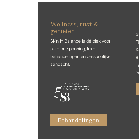
Wellness, rust &
L
genieten
S
Skin in Balance is dé plek voor
T
pure ontspanning, luxe
K
behandelingen en persoonlijke
8
aandacht.
T
i
Behandelingen