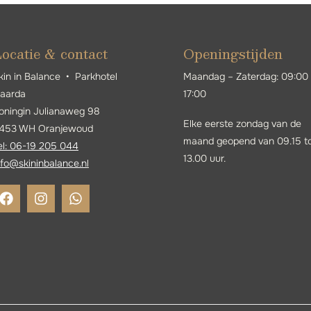
ocatie & contact
Openingstijden
kin in Balance • Parkhotel
Maandag – Zaterdag: 09:00
jaarda
17:00
oningin Julianaweg 98
Elke eerste zondag van de
453 WH Oranjewoud
maand geopend van 09.15 t
el: 06-19 205 044
13.00 uur.
nfo@skininbalance.n
l