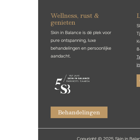
Wellness, rust &
L
genieten
S
Skin in Balance is dé plek voor
T
pure ontspanning, luxe
K
behandelingen en persoonlijke
8
aandacht.
T
i
Behandelingen
Copyright © 2025 Skin in Bal