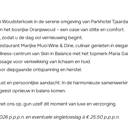
e Woudsterkoek in de serene omgeving van Parkhotel Tjaarda
in het bosrijke Oranjewoud – een oase van stilte en comfort.
, zodat u de dag vol vernieuwing begint.
restaurant Marijke Muoi Wine & Dine, culinair genieten in eleg
lness-centrum van Skin in Balance met het topmerk Maria Gal
sage voor verkwikking van lichaam en huid.
or diepgaande ontspanning en herstel.
rust en persoonlijke aandacht. In de harmonieuze samenwerkin
n geest opnieuw in balans komen.
met ons op, gun uzelf dit moment van luxe en verzorging.
2026 p.p.p.n. en eventuele singletoeslag à € 25,50 p.p.p.n.