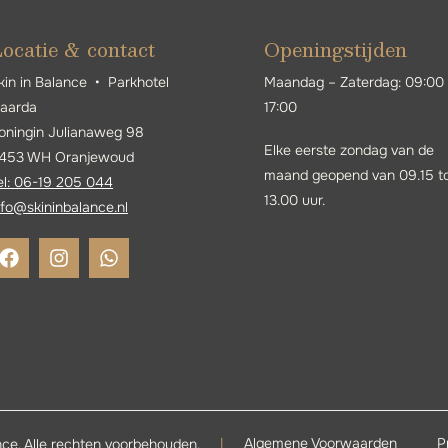
ocatie & contact
Openingstijden
kin in Balance • Parkhotel
Maandag – Zaterdag: 09:00
jaarda
17:00
oningin Julianaweg 98
Elke eerste zondag van de
453 WH Oranjewoud
maand geopend van 09.15 t
el: 06-19 205 044
13.00 uur.
nfo@skininbalance.n
l
Algemene Voorwaarden
P
ance. Alle rechten voorbehouden.
|