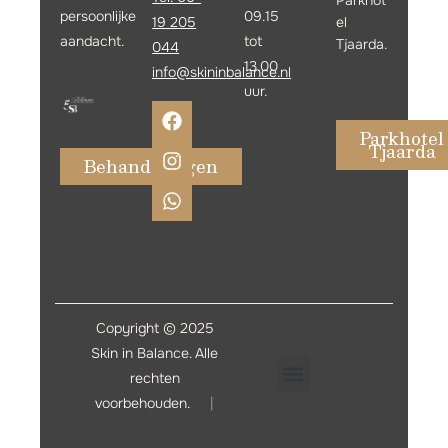
Parkhot
persoonlijke
09.15
19 205
el
aandacht.
tot
Tjaarda.
044
13.00
info@skininbalance.n
l
uur.
Parkhotel
Tjaarda
Behandelingen
Copyright © 2025
Skin in Balance. Alle
rechten
voorbehouden.
|