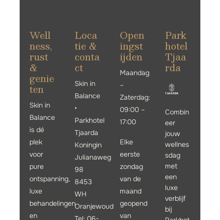
Well
Loca
Open
Park
ness,
tie &
ingst
hotel
rust
conta
ijden
Tjaa
&
ct
rda
Maandag
genie
Skin in
–
ten
Balance
Zaterdag:
Skin in
•
09:00 –
Combin
Balance
Parkhotel
17:00
eer
is dé
Tjaarda
jouw
plek
Elke
wellnes
Koningin
voor
eerste
sdag
Julianaweg
met
pure
zondag
98
een
ontspanning,
van de
8453
luxe
luxe
maand
WH
verblijf
behandelingen
geopend
Oranjewoud
bij
en
van
Tel: 06-